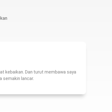
rkan
at kebaikan. Dan turut membawa saya
Very ni
a semakin lancar.